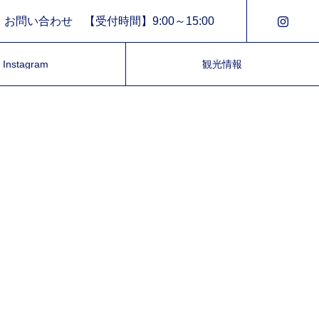
お問い合わせ 【受付時間】9:00～15:00
Instagram
観光情報