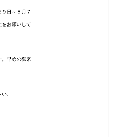
２９日～５月７
文をお願いして
す。早めの御来
さい。