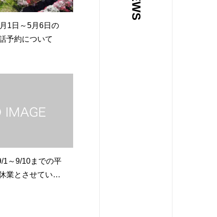
4月1日～5月6日の
話予約について
9/1～9/10までの平
休業とさせていた
。