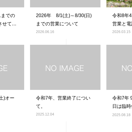
11までの
2026年 8/1(土)～8/30(日)
令和8年
させてい
までの営業について
営業と電
2026.06.16
2026.03.15
(土)オー
令和7年、営業終了につい
令和7年 
て。
日は臨時
だきます
2025.12.04
2025.08.18