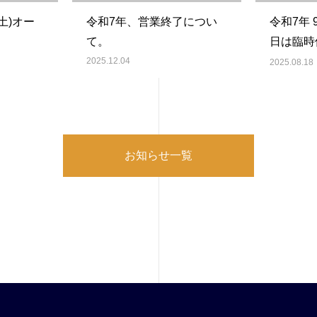
(土)オー
令和7年、営業終了につい
令和7年 
て。
日は臨時
だきます
2025.12.04
2025.08.18
お知らせ一覧