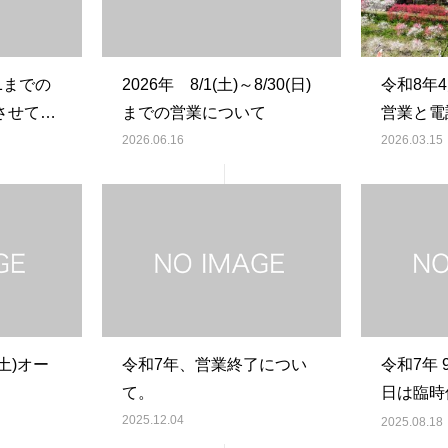
11までの
2026年 8/1(土)～8/30(日)
令和8年
させてい
までの営業について
営業と電
2026.06.16
2026.03.15
(土)オー
令和7年、営業終了につい
令和7年 
て。
日は臨時
だきます
2025.12.04
2025.08.18